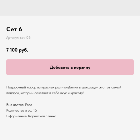
Сет 6
Артикул:
set-06
7 100
руб.
Добавить в корзину
Подарочный набор из красных роз и клубники в шоколаде- это тот самый
подарок, который сочетает в себе вкус и красоту!
Вид цветов: Роза
Количество ягод: 16
Оформление: Корейская пленка